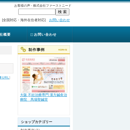
お客様の声 - 株式会社ファーストニード
[全国対応・海外在住者対応]
お問い合わせ
社概要
お問い合わせ
事URL
]
大阪 不妊治療専門 漢方鍼灸治
療院 馬場聖鍼堂
ショップカテゴリー